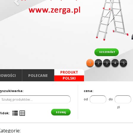
SZCZEGÓŁY
1
2
3
4
5
PRODUKT
NOWOŚCI
POLECANE
POLSKI
yszukiwarka:
cena:
od
do
zł
idok:
ategorie: