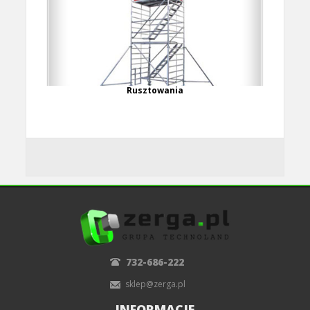
Rusztowania
732-686-222
sklep@zerga.pl
INFORMACJE