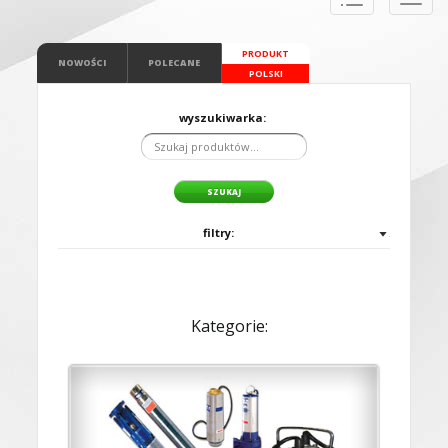
naviga
PRODUKT
NOWOŚCI
POLECANE
POLSKI
wyszukiwarka:
filtry:
Kategorie: