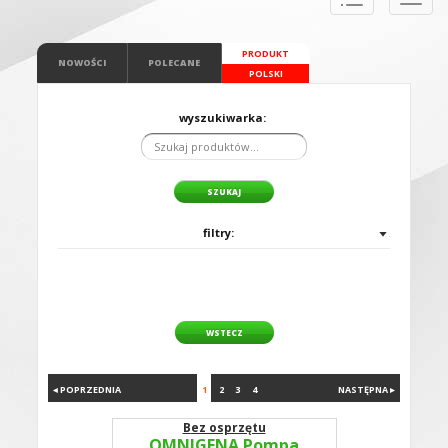
naviga
PRODUKT
NOWOŚCI
POLECANE
POLSKI
wyszukiwarka:
filtry:
WSTECZ
◂ POPRZEDNIA
1
2
3
4
NASTĘPNA ▸
Bez osprzętu
OMNIGENA Pompa