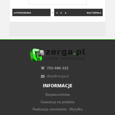
◂ POPRZEDNIA
1
2
3
4
NASTĘPNA ▸
732-686-222
sklep@zerga.pl
INFORMACJE
Bezpieczeństwo
Gwarancja na produkty
Realizacja zamówienia - Wysyłka