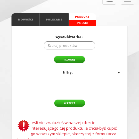
naviga
PRODUKT
NOWOŚCI
POLECANE
POLSKI
wyszukiwarka:
filtry:
WSTECZ
Jeśli nie znalazłeś w naszej ofercie
interesującego Cię produktu, a chciałbyś kupić
go w naszym sklepie, skorzystaj z formularza