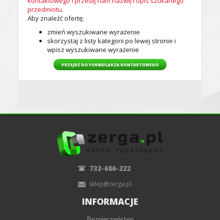
kontaktowego i prześlij nam nazwę i opis szukanego
przedmiotu.
Aby znaleźć ofertę:
zmień wyszukiwane wyrażenie
skorzystaj z listy kategorii po lewej stronie i
wpisz wyszukiwane wyrażenie
PRZEJDŹ DO FORMULARZA KONTAKTOWEGO
732-686-222
sklep@zerga.pl
INFORMACJE
Bezpieczeństwo