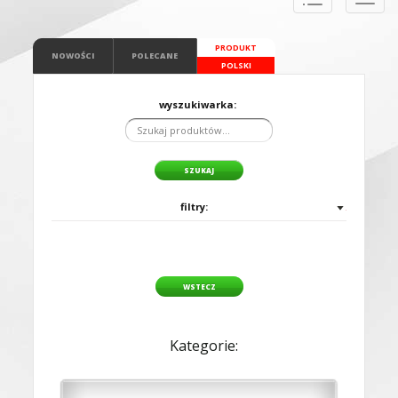
naviga
PRODUKT
NOWOŚCI
POLECANE
POLSKI
wyszukiwarka:
filtry:
WSTECZ
Kategorie: