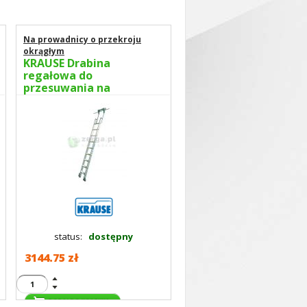
Na prowadnicy o przekroju
okrągłym
KRAUSE Drabina
regałowa do
przesuwania na
prowadnicy 8 stopni
wys.rob. 3,15m 819338
status:
dostępny
3144.75 zł