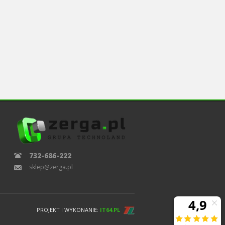
732-686-222
sklep@zerga.pl
PROJEKT I WYKONANIE:
IT64.PL