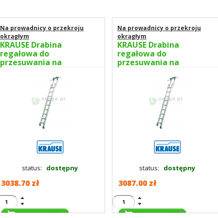
Na prowadnicy o przekroju
Na prowadnicy o przekroju
okrągłym
okrągłym
KRAUSE Drabina
KRAUSE Drabina
regałowa do
regałowa do
przesuwania na
przesuwania na
prowadnicy 6 stopni
prowadnicy 7 stopni
wys.rob. 2,70m 819314
wys.rob. 2,90m 819321
status:
dostępny
status:
dostępny
3038.70 zł
3087.00 zł