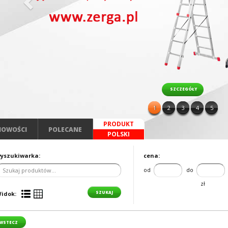
SZCZEGÓŁY
1
2
3
4
5
PRODUKT
NOWOŚCI
POLECANE
POLSKI
yszukiwarka:
cena:
od
do
zł
idok:
WSTECZ