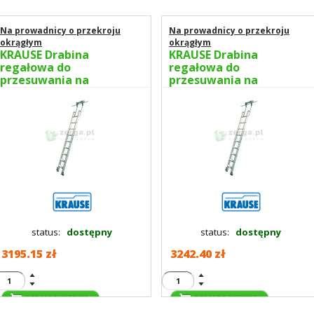
Na prowadnicy o przekroju
Na prowadnicy o przekroju
okrągłym
okrągłym
KRAUSE Drabina
KRAUSE Drabina
regałowa do
regałowa do
przesuwania na
przesuwania na
prowadnicy 9 stopni
prowadnicy 10 stopni
wys.rob. 3,40m 819345
wys.rob. 3,60m 819352
status:
dostępny
status:
dostępny
3195.15 zł
3242.40 zł