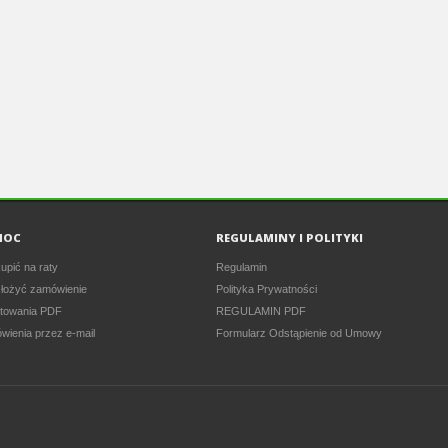
MOC
REGULAMINY I POLITYKI
upić na raty
Regulamin
złożyć zamówienie
Polityka Prywatności
towania PDF
REGULAMIN PDF
wienia przez e-mail
Formularz Odstąpienie od Umowy