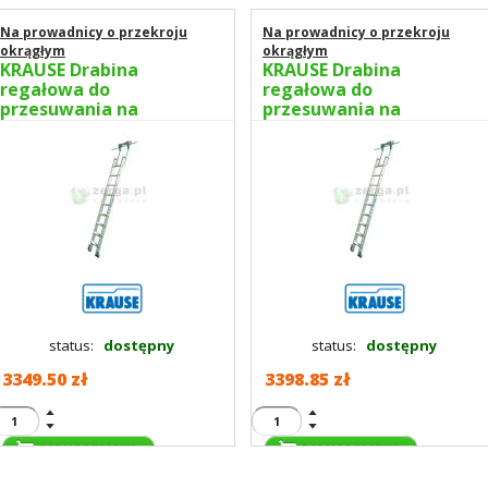
Na prowadnicy o przekroju
Na prowadnicy o przekroju
okrągłym
okrągłym
KRAUSE Drabina
KRAUSE Drabina
regałowa do
regałowa do
przesuwania na
przesuwania na
prowadnicy 12 stopni
prowadnicy 13 stopni
wys.rob. 4,10m 819376
wys.rob. 4,30m 819383
status:
dostępny
status:
dostępny
3349.50 zł
3398.85 zł