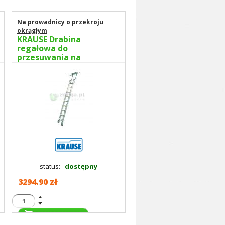
Na prowadnicy o przekroju
okrągłym
KRAUSE Drabina
regałowa do
przesuwania na
prowadnicy 11 stopni
wys.rob. 3,85m 819369
status:
dostępny
3294.90 zł