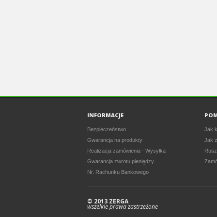
INFORMACJE
PO
Bezpieczeństwo
Jak k
Gwarancja na produkty
Jak 
Realizacja zamówienia - Wysyłka
Rusz
Gwarancja zwrotu pieniędzy
Zamó
Nr. Rachunku Bankowego
© 2013 ZERGA
wszelkie prawa zastrzeżone