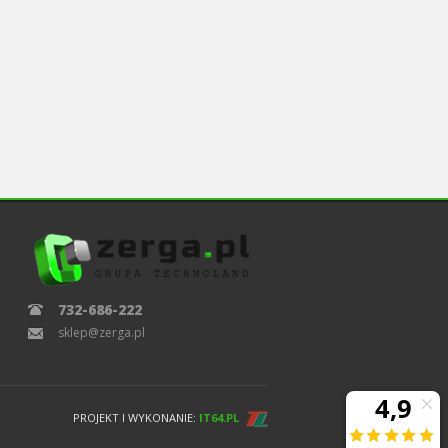
732-686-222
sklep@zerga.pl
PROJEKT I WYKONANIE:
IT64.PL