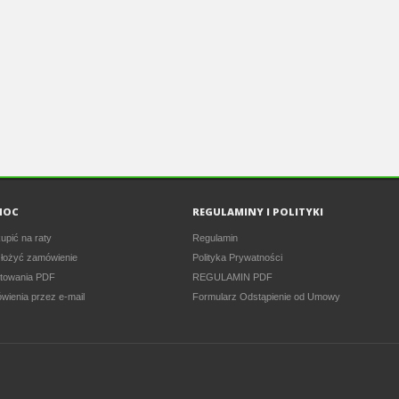
MOC
REGULAMINY I POLITYKI
upić na raty
Regulamin
złożyć zamówienie
Polityka Prywatności
towania PDF
REGULAMIN PDF
wienia przez e-mail
Formularz Odstąpienie od Umowy