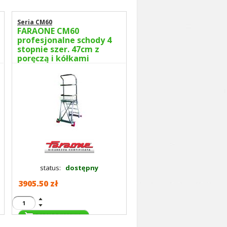
Seria CM60
FARAONE CM60
profesjonalne schody 4
stopnie szer. 47cm z
poręczą i kółkami
wys.rob. 2,98m CM4LPR
status:
dostępny
3905.50 zł