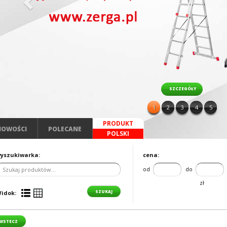
SZCZEGÓŁY
1
2
3
4
5
PRODUKT
NOWOŚCI
POLECANE
POLSKI
yszukiwarka:
cena:
od
do
zł
idok:
WSTECZ