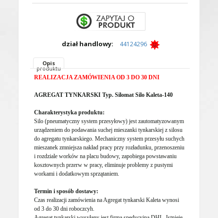
dział handlowy:
44124296
Opis
produktu
REALIZACJA ZAMÓWIENIA OD 3 DO 30 DNI
AGREGAT TYNKARSKI Typ. Silomat Silo Kaleta-140
Charakterystyka produktu:
Silo (pneumatyczny system przesyłowy) jest zautomatyzowanym
urządzeniem do podawania suchej mieszanki tynkarskiej z silosu
do agregatu tynkarskiego. Mechaniczny system przesyłu suchych
mieszanek zmniejsza nakład pracy przy rozładunku, przenoszeniu
i rozdziale worków na placu budowy, zapobiega powstawaniu
kosztownych przerw w pracy, eliminuje problemy z pustymi
workami i dodatkowym sprzątaniem.
Termin i sposób dostawy:
Czas realizacji zamówienia na Agregat tynkarski Kaleta wynosi
od 3 do 30 dni roboczcyh.
Agregat tynkarski wysyłany jest firmą spedycyjną DHL. Istnieje