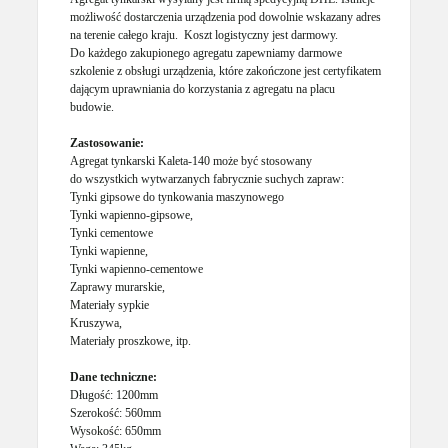
możliwość dostarczenia urządzenia pod dowolnie wskazany adres
na terenie całego kraju. Koszt logistyczny jest darmowy.
Do każdego zakupionego agregatu zapewniamy darmowe
szkolenie z obsługi urządzenia, które zakończone jest certyfikatem
dającym uprawniania do korzystania z agregatu na placu
budowie.
Zastosowanie:
Agregat tynkarski Kaleta-140 może być stosowany
do wszystkich wytwarzanych fabrycznie suchych zapraw:
Tynki gipsowe do tynkowania maszynowego
Tynki wapienno-gipsowe,
Tynki cementowe
Tynki wapienne,
Tynki wapienno-cementowe
Zaprawy murarskie,
Materiały sypkie
Kruszywa,
Materiały proszkowe, itp.
Dane techniczne:
Długość: 1200mm
Szerokość: 560mm
Wysokość: 650mm