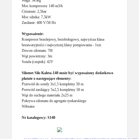
Waga: 345kg
Moc kompresora: 140 m3/h
Ciśnienie: 2,5bar
Moc silnika: 7,5kW
Zasilanie: 400 V/50 Hz
Wyposażenie:
Kompresor bezolejowy, bezobsługowy, najwyższa klasa
bezawaryjności i najwyższej klasy pompowania - 1szt.
Dzwon silomatu: 70l
Wąż powietrzny: 3m
Sonda (czujnik): 42V
Silomet Silo Kaleta-140 może być wyposażony dodatkowo
płatnie o następujące elementy:
Przewód do sondy 3x1,5 kompletny 50 m
Przewód zasilający 5x2,5 kompletny 50 m
Wąż do suchego materiału 2x25 m
Pokrywa silomatu do agregatu tynkarskiego
Wibrator
Nr katalogowy: S140