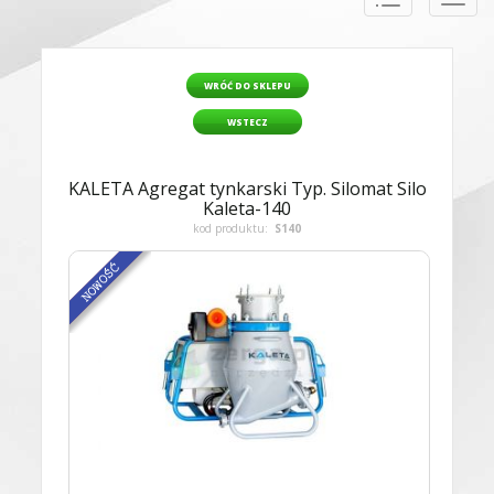
naviga
WRÓĆ DO SKLEPU
WSTECZ
KALETA Agregat tynkarski Typ. Silomat Silo
Kaleta-140
kod produktu:
S140