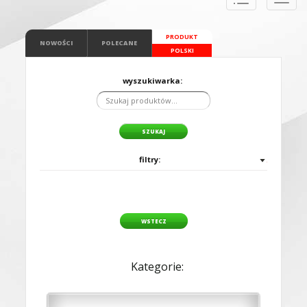
naviga
PRODUKT
NOWOŚCI
POLECANE
POLSKI
wyszukiwarka:
filtry:
WSTECZ
Kategorie: