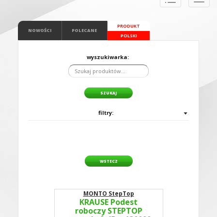
naviga
PRODUKT
NOWOŚCI
POLECANE
POLSKI
wyszukiwarka:
filtry:
WSTECZ
MONTO StepTop
KRAUSE Podest
roboczy STEPTOP