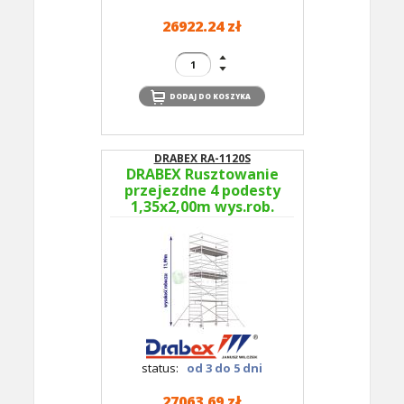
26922.24 zł
DRABEX RA-1120S
DRABEX Rusztowanie
przejezdne 4 podesty
1,35x2,00m wys.rob.
11,99m RA 1120S TYP
354B - podesty co 4m
status:
od 3 do 5 dni
27063.69 zł