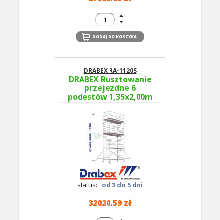
DRABEX RA-1120S
DRABEX Rusztowanie
przejezdne 6
podestów 1,35x2,00m
wys.rob. 11,99m RA
1120S TYP 354A -
podesty co 2m
status:
od 3 do 5 dni
32020.59 zł