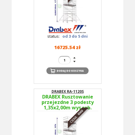
status:
od 3 do 5 dni
16725.54 zł
DRABEX RA-1120S
DRABEX Rusztowanie
przejezdne 3 podesty
1,35x2,00m wys.rob.
8,07m RA 1120S TYP
352B - podesty co 4m