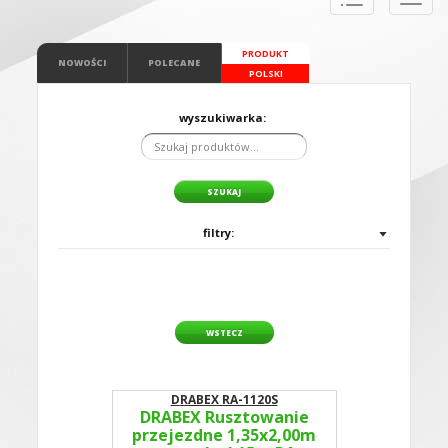
naviga
PRODUKT
NOWOŚCI
POLECANE
POLSKI
wyszukiwarka:
filtry:
WSTECZ
DRABEX RA-1120S
DRABEX Rusztowanie
przejezdne 1,35x2,00m