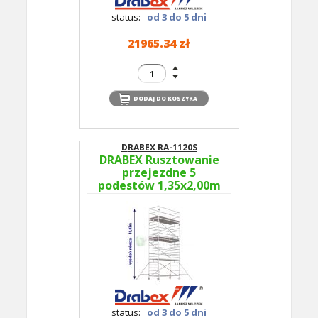
status:
od 3 do 5 dni
21965.34 zł
DRABEX RA-1120S
DRABEX Rusztowanie
przejezdne 5
podestów 1,35x2,00m
wys.rob. 10,03m RA
1120S TYP 353A -
podesty co 2m
status:
od 3 do 5 dni