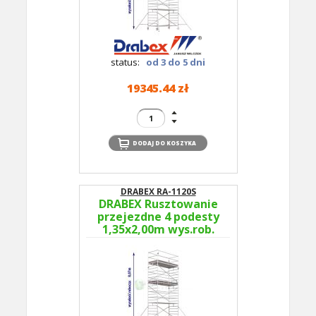
status:
od 3 do 5 dni
19345.44 zł
DRABEX RA-1120S
DRABEX Rusztowanie
przejezdne 4 podesty
1,35x2,00m wys.rob.
8,07m RA 1120S TYP
352A - podesty co 2m