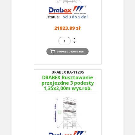
status:
od 3 do 5 dni
21823.89 zł
DRABEX RA-1120S
DRABEX Rusztowanie
przejezdne 3 podesty
1,35x2,00m wys.rob.
10,03m RA 1120S TYP
353B - podesty co 4m