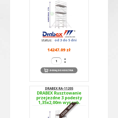
351B - podesty co 4m
status:
od 3 do 5 dni
14247.09 zł
DRABEX RA-1120S
DRABEX Rusztowanie
przejezdne 3 podesty
1,35x2,00m wys.rob.
6,11m RA 1120S TYP
351A - podesty co 2m