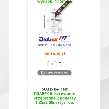
wys.rob. 4,15m RA
1120S TYP 350
status:
od 3 do 5 dni
10018.35 zł
DRABEX RA-1120S
DRABEX Rusztowanie
przejezdne 2 podesty
1,35x2,00m wys.rob.
6,11m RA 1120S TYP