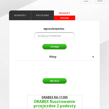
naviga
PRODUKT
NOWOŚCI
POLECANE
POLSKI
wyszukiwarka:
filtry:
WSTECZ
DRABEX RA-1130S
DRABEX Rusztowanie
przejezdne 2 podesty