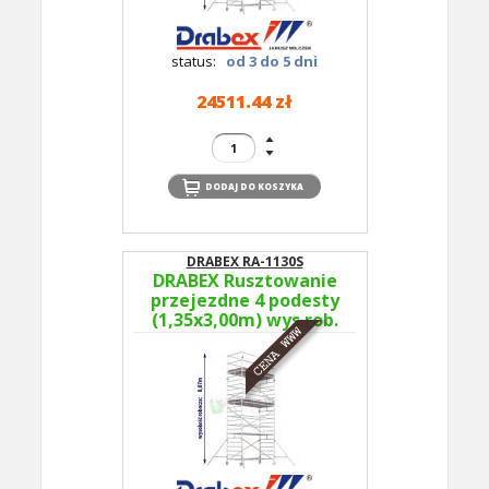
status:
od 3 do 5 dni
24511.44 zł
DRABEX RA-1130S
DRABEX Rusztowanie
przejezdne 4 podesty
(1,35x3,00m) wys.rob.
8,07m RA 1130S TYP
362A - podesty co 2m