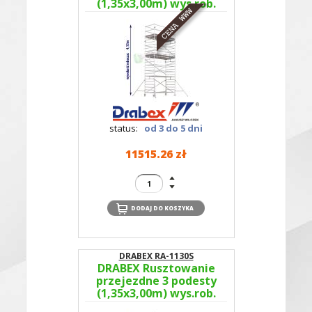
(1,35x3,00m) wys.rob.
4,15m RA 1130S TYP
360
status:
od 3 do 5 dni
11515.26 zł
DRABEX RA-1130S
DRABEX Rusztowanie
przejezdne 3 podesty
(1,35x3,00m) wys.rob.
6,11m RA 1130S TYP