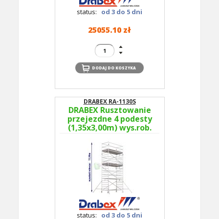
status:
od 3 do 5 dni
25055.10 zł
DRABEX RA-1130S
DRABEX Rusztowanie
przejezdne 4 podesty
(1,35x3,00m) wys.rob.
11,99m RA 1130S TYP
364B - podesty co 4m
status:
od 3 do 5 dni