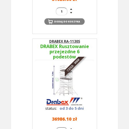
DRABEX RA-1130S
DRABEX Rusztowanie
przejezdne 6
podestów
(1,35x3,00m) wys.rob.
11,99m RA 1130S TYP
364A - podesty co 2m
status:
od 3 do 5 dni
36986.10 zł