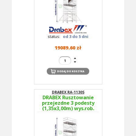
status:
od 3 do 5 dni
19089.60 zł
DRABEX RA-1130S
DRABEX Rusztowanie
przejezdne 3 podesty
(1,35x3,00m) wys.rob.
8,07m RA 1130S TYP
362B - podesty co 4m