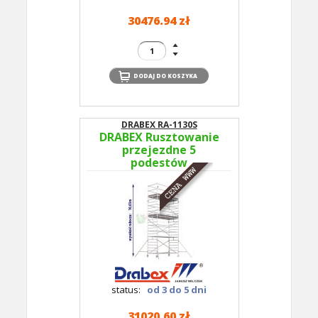
30476.94 zł
DRABEX RA-1130S
DRABEX Rusztowanie
przejezdne 5
podestów
(1,35x3,00m) wys.rob.
10,03m RA 1130S TYP
363A - podesty co 2m
status:
od 3 do 5 dni
31020.60 zł