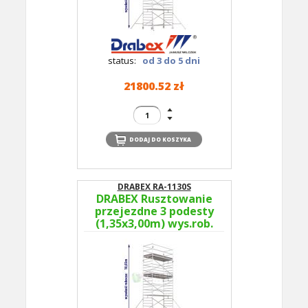
status:
od 3 do 5 dni
21800.52 zł
DRABEX RA-1130S
DRABEX Rusztowanie
przejezdne 3 podesty
(1,35x3,00m) wys.rob.
10,03m RA 1130S TYP
363B - podesty co 4m