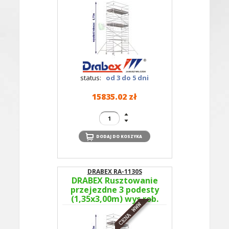
361B - podesty co 4m
status:
od 3 do 5 dni
15835.02 zł
DRABEX RA-1130S
DRABEX Rusztowanie
przejezdne 3 podesty
(1,35x3,00m) wys.rob.
6,11m RA 1130S TYP
361A - podesty co 2m