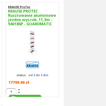
KRAUSE ProTec
KRAUSE PROTEC
Rusztowanie aluminiowe
jezdne wys.rob. 11,3m -
940186P - GUARDMATIC
Nowa norma PN EN 1004-
1
status:
od 3 do 5 dni
17799.00 zł