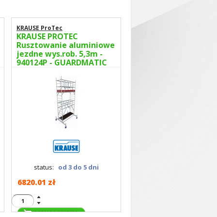
KRAUSE ProTec
KRAUSE PROTEC
Rusztowanie aluminiowe
jezdne wys.rob. 5,3m -
940124P - GUARDMATIC
Nowa norma PN EN 1004-
1
status:
od 3 do 5 dni
6820.01 zł