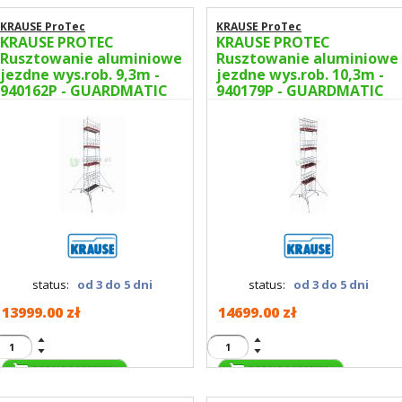
KRAUSE ProTec
KRAUSE ProTec
KRAUSE PROTEC
KRAUSE PROTEC
Rusztowanie aluminiowe
Rusztowanie aluminiowe
jezdne wys.rob. 9,3m -
jezdne wys.rob. 10,3m -
940162P - GUARDMATIC
940179P - GUARDMATIC
Nowa norma PN EN 1004-
Nowa norma PN EN 1004-
1
1
status:
od 3 do 5 dni
status:
od 3 do 5 dni
13999.00 zł
14699.00 zł