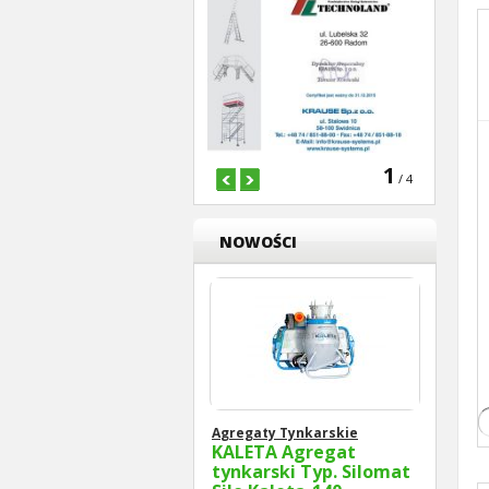
1
/ 4
NOWOŚCI
Agregaty Tynkarskie
KALETA Agregat
tynkarski Typ. Silomat