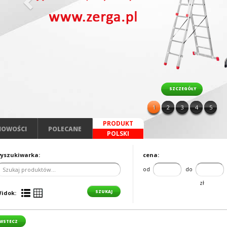
SZCZEGÓŁY
1
2
3
4
5
PRODUKT
NOWOŚCI
POLECANE
POLSKI
yszukiwarka:
cena:
od
do
zł
idok:
WSTECZ