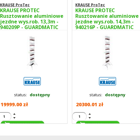
KRAUSE ProTec
KRAUSE ProTec
KRAUSE PROTEC
KRAUSE PROTEC
Rusztowanie aluminiowe
Rusztowanie aluminiowe
jezdne wys.rob. 13,3m -
jezdne wys.rob. 14,3m -
940209P - GUARDMATIC
940216P - GUARDMATIC
Nowa norma PN EN 1004-
Nowa norma PN EN 1004-
1
1
status:
dostępny
status:
dostępny
19999.00 zł
20300.01 zł