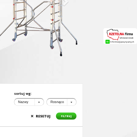
sortuj wg:
Nazwy
Rosnąco
×
RESETUJ
FILTRUJ