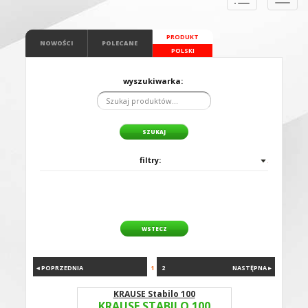
naviga
PRODUKT
NOWOŚCI
POLECANE
POLSKI
wyszukiwarka:
filtry:
WSTECZ
◂ POPRZEDNIA
1
2
NASTĘPNA ▸
KRAUSE Stabilo 100
KRAUSE STABILO 100