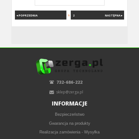
◂ POPRZEDNIA
1
2
NASTĘPNA ▸
732-686-222
sklep@zerga.pl
INFORMACJE
Bezpieczeństwo
Gwarancja na produkty
Realizacja zamówienia - Wysyłka