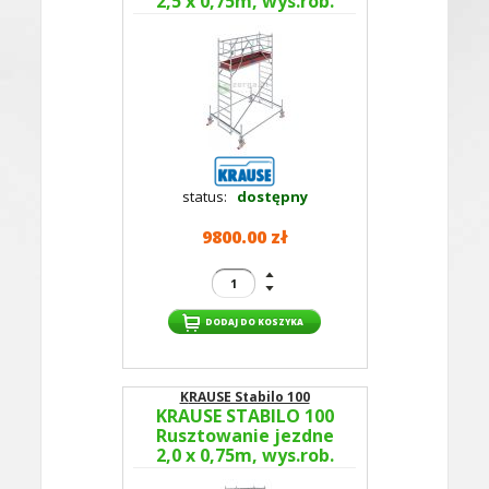
2,5 x 0,75m, wys.rob.
4,5m 774019P -
GUARDMATIC Nowa
norma PN EN 1004-1
status:
dostępny
9800.00 zł
KRAUSE Stabilo 100
KRAUSE STABILO 100
Rusztowanie jezdne
2,0 x 0,75m, wys.rob.
5,5m 773029P -