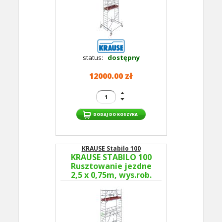
status:
dostępny
12000.00 zł
KRAUSE Stabilo 100
KRAUSE STABILO 100
Rusztowanie jezdne
2,5 x 0,75m, wys.rob.
5,5m 774026P -
GUARDMATIC Nowa
norma PN EN 1004-1