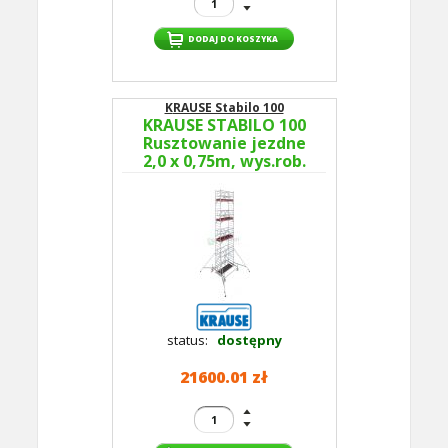
KRAUSE Stabilo 100
KRAUSE STABILO 100
Rusztowanie jezdne
2,0 x 0,75m, wys.rob.
9,5m 773067P -
GUARDMATIC Nowa
norma PN EN 1004-1
status:
dostępny
21600.01 zł