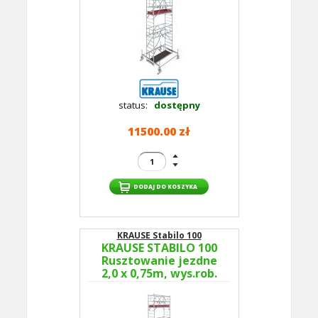
GUARDMATIC Nowa
norma PN EN 1004-1
status:
dostępny
11500.00 zł
KRAUSE Stabilo 100
KRAUSE STABILO 100
Rusztowanie jezdne
2,0 x 0,75m, wys.rob.
6,5m 773036P -
GUARDMATIC Nowa
norma PN EN 1004-1