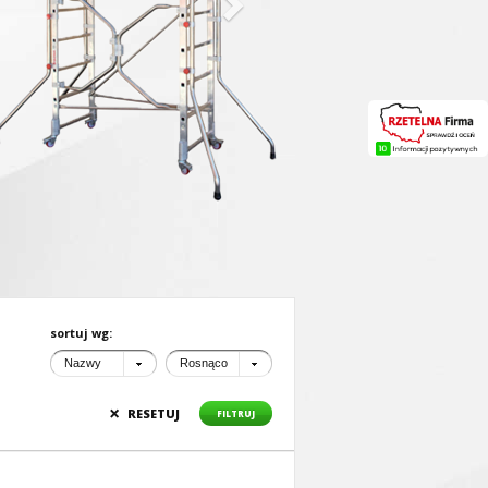
sortuj wg:
Nazwy
Rosnąco
×
RESETUJ
FILTRUJ