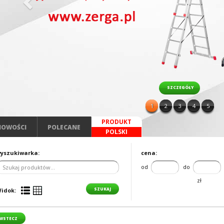
SZCZEGÓŁY
1
2
3
4
5
PRODUKT
NOWOŚCI
POLECANE
POLSKI
yszukiwarka:
cena:
od
do
zł
idok:
WSTECZ