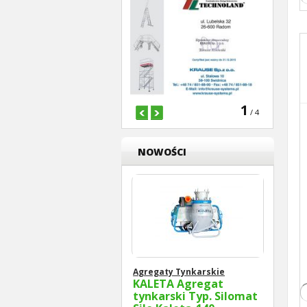
1
/ 4
NOWOŚCI
Agregaty Tynkarskie
KALETA Agregat
tynkarski Typ. Silomat