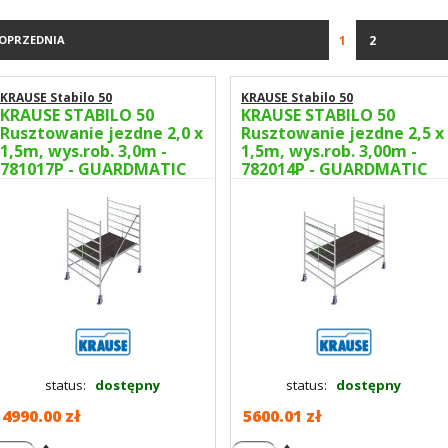
POPRZEDNIA
1
2
KRAUSE Stabilo 50
KRAUSE Stabilo 50
KRAUSE STABILO 50
KRAUSE STABILO 50
Rusztowanie jezdne 2,0 x
Rusztowanie jezdne 2,5 x
1,5m, wys.rob. 3,0m -
1,5m, wys.rob. 3,00m -
781017P - GUARDMATIC
782014P - GUARDMATIC
Nowa norma PN EN 1004-
Nowa norma PN EN 1004-
1
1
status:
dostępny
status:
dostępny
4990.00 zł
5600.01 zł