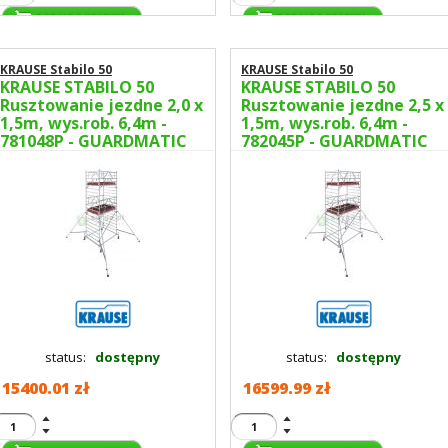
KRAUSE Stabilo 50
KRAUSE Stabilo 50
KRAUSE STABILO 50
KRAUSE STABILO 50
Rusztowanie jezdne 2,0 x
Rusztowanie jezdne 2,5 x
1,5m, wys.rob. 6,4m -
1,5m, wys.rob. 6,4m -
781048P - GUARDMATIC
782045P - GUARDMATIC
Nowa norma PN EN 1004-
Nowa norma PN EN 1004-
1
1
status:
dostępny
status:
dostępny
15400.01 zł
16599.99 zł