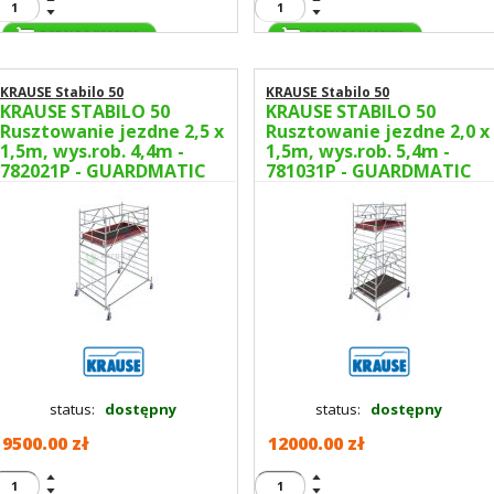
KRAUSE Stabilo 50
KRAUSE Stabilo 50
KRAUSE STABILO 50
KRAUSE STABILO 50
Rusztowanie jezdne 2,5 x
Rusztowanie jezdne 2,0 x
1,5m, wys.rob. 4,4m -
1,5m, wys.rob. 5,4m -
782021P - GUARDMATIC
781031P - GUARDMATIC
Nowa norma PN EN 1004-
Nowa norma PN EN 1004-
1
1
status:
dostępny
status:
dostępny
9500.00 zł
12000.00 zł