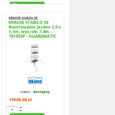
KRAUSE Stabilo 50
KRAUSE STABILO 50
Rusztowanie jezdne 2,0 x
1,5m, wys.rob. 7,4m -
781055P - GUARDMATIC
Nowa norma PN EN 1004-
1
status:
dostępny
19500.00 zł