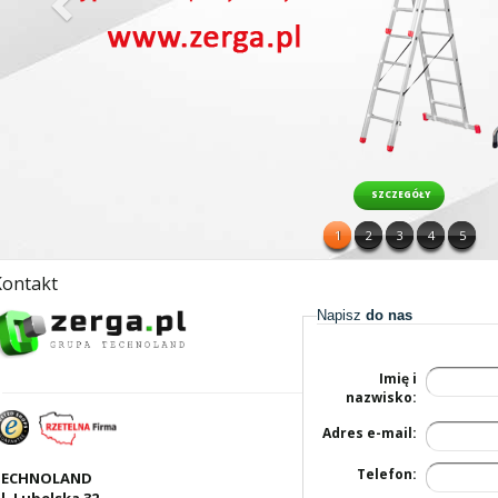
SZCZEGÓŁY
1
2
3
4
5
Kontakt
Napisz
do nas
Imię i
nazwisko:
Adres e-mail:
Telefon:
TECHNOLAND