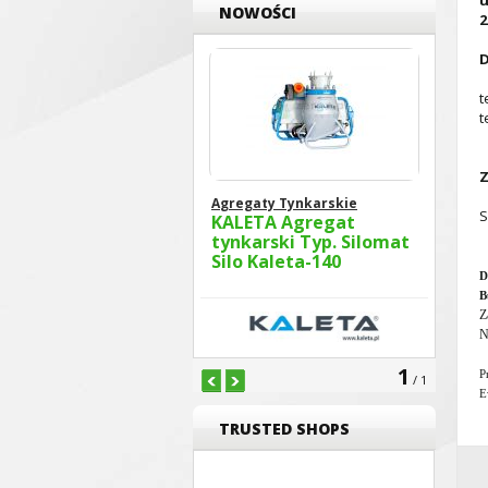
u
NOWOŚCI
2
D
t
t
Z
Agregaty Tynkarskie
S
KALETA Agregat
tynkarski Typ. Silomat
Silo Kaleta-140
D
B
Z
N
1
P
/ 1
E
TRUSTED SHOPS