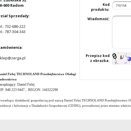
l. Lubelska 32
Kod
6-600 Radom
produktu:
ział Sprzedaży:
Wiadomość:
el.: 732-686-222
el.: 787-304-343
amówienia:
Przepisz kod
klep@zerga.pl
z obrazka:
aniel Firlej TECHNOLAND Przedsiębiorstwo Obsługi
udownictwa
arządzający: Daniel Firlej
IP: 948 223 9447 , REGON: 144322290
rowadzący działalność gospodarczą pod nazwą Daniel Firlej TECHNOLAND Przedsiębiorstwo Obs
widencji i Informacji o Działalności Gospodarczej (CEIDG), prowadzonej przez ministra właści