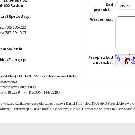
l. Lubelska 32
Kod
6-600 Radom
produktu:
ział Sprzedaży:
Wiadomość:
el.: 732-686-222
el.: 787-304-343
amówienia:
Przepisz kod
klep@zerga.pl
z obrazka:
aniel Firlej TECHNOLAND Przedsiębiorstwo Obsługi
udownictwa
arządzający: Daniel Firlej
IP: 948 223 9447 , REGON: 144322290
rowadzący działalność gospodarczą pod nazwą Daniel Firlej TECHNOLAND Przedsiębiorstwo Obs
widencji i Informacji o Działalności Gospodarczej (CEIDG), prowadzonej przez ministra właści