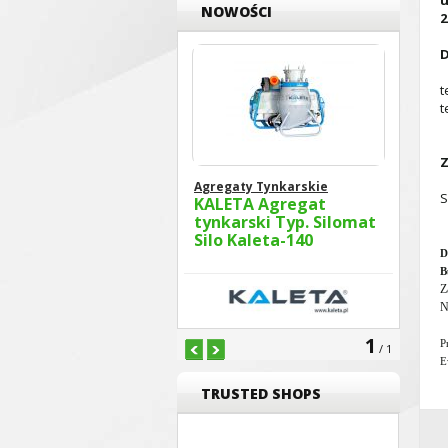
u
NOWOŚCI
2
D
t
t
Z
Agregaty Tynkarskie
S
KALETA Agregat
tynkarski Typ. Silomat
Silo Kaleta-140
D
B
Z
N
1
P
/ 1
E
TRUSTED SHOPS