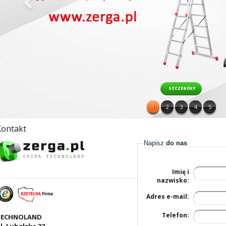
SZCZEGÓŁY
1
2
3
4
5
Kontakt
Napisz
do nas
Imię i
nazwisko:
Adres e-mail:
Telefon:
TECHNOLAND