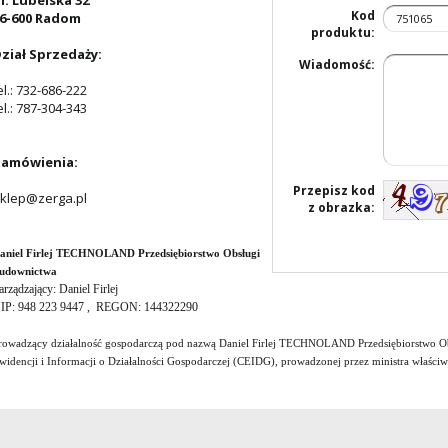
l. Lubelska 32
Kod
6-600 Radom
produktu:
ział Sprzedaży:
Wiadomość:
el.: 732-686-222
el.: 787-304-343
amówienia:
Przepisz kod
klep@zerga.pl
z obrazka:
aniel Firlej TECHNOLAND Przedsiębiorstwo Obsługi
udownictwa
arządzający: Daniel Firlej
IP: 948 223 9447 , REGON: 144322290
rowadzący działalność gospodarczą pod nazwą Daniel Firlej TECHNOLAND Przedsiębiorstwo Obs
widencji i Informacji o Działalności Gospodarczej (CEIDG), prowadzonej przez ministra właści