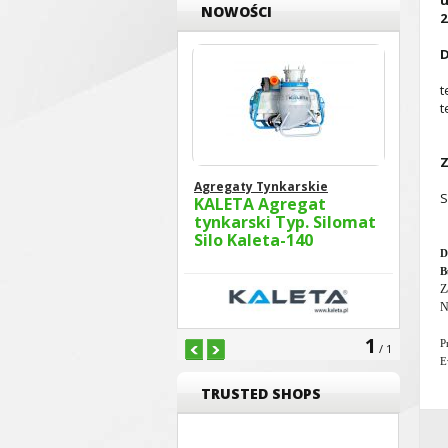
u
NOWOŚCI
2
D
t
t
Z
Agregaty Tynkarskie
S
KALETA Agregat
tynkarski Typ. Silomat
Silo Kaleta-140
D
B
Z
N
1
P
/ 1
E
TRUSTED SHOPS