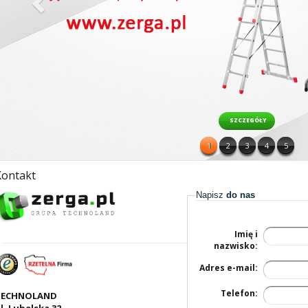
SZCZEGÓŁY
1
2
3
4
5
Kontakt
Napisz
do nas
Imię i
nazwisko:
Adres e-mail:
Telefon:
TECHNOLAND