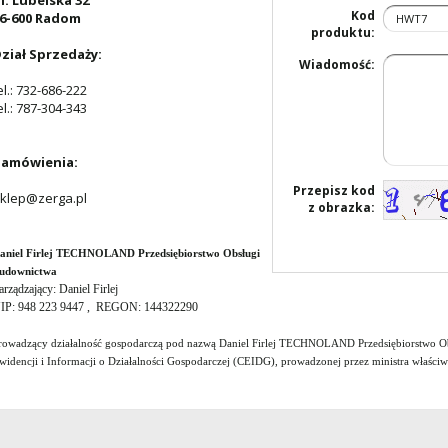
l. Lubelska 32
Kod
6-600 Radom
produktu:
ział Sprzedaży:
Wiadomość:
el.: 732-686-222
el.: 787-304-343
amówienia:
Przepisz kod
klep@zerga.pl
z obrazka:
aniel Firlej TECHNOLAND Przedsiębiorstwo Obsługi
udownictwa
arządzający: Daniel Firlej
IP: 948 223 9447 , REGON: 144322290
rowadzący działalność gospodarczą pod nazwą Daniel Firlej TECHNOLAND Przedsiębiorstwo Obs
widencji i Informacji o Działalności Gospodarczej (CEIDG), prowadzonej przez ministra właści