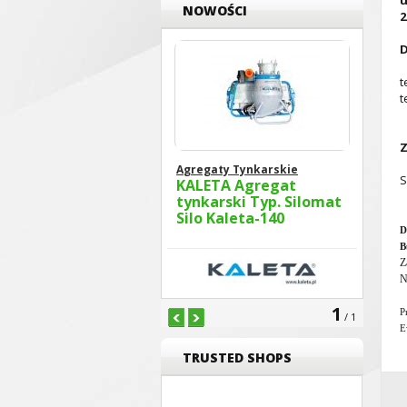
u
NOWOŚCI
2
D
t
t
Z
Agregaty Tynkarskie
S
KALETA Agregat
tynkarski Typ. Silomat
Silo Kaleta-140
D
B
Z
N
1
P
/ 1
E
TRUSTED SHOPS