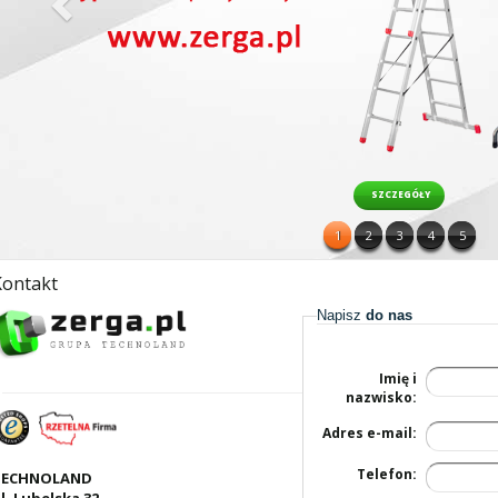
SZCZEGÓŁY
1
2
3
4
5
Kontakt
Napisz
do nas
Imię i
nazwisko:
Adres e-mail:
Telefon:
TECHNOLAND