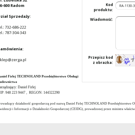
l. Lubelska 32
Kod
6-600 Radom
produktu:
ział Sprzedaży:
Wiadomość:
el.: 732-686-222
el.: 787-304-343
amówienia:
Przepisz kod
klep@zerga.pl
z obrazka:
aniel Firlej TECHNOLAND Przedsiębiorstwo Obsługi
udownictwa
arządzający: Daniel Firlej
IP: 948 223 9447 , REGON: 144322290
rowadzący działalność gospodarczą pod nazwą Daniel Firlej TECHNOLAND Przedsiębiorstwo Obs
widencji i Informacji o Działalności Gospodarczej (CEIDG), prowadzonej przez ministra właści