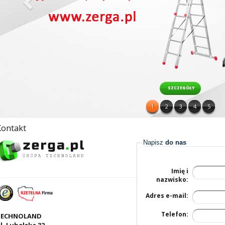
SZCZEGÓŁY
1
2
3
4
5
Kontakt
Napisz
do nas
Imię i
nazwisko:
Adres e-mail:
Telefon:
TECHNOLAND