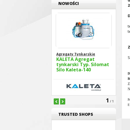
u
NOWOŚCI
2
D
t
t
Z
Agregaty Tynkarskie
S
KALETA Agregat
tynkarski Typ. Silomat
Silo Kaleta-140
D
B
Z
N
1
P
/ 1
E
TRUSTED SHOPS