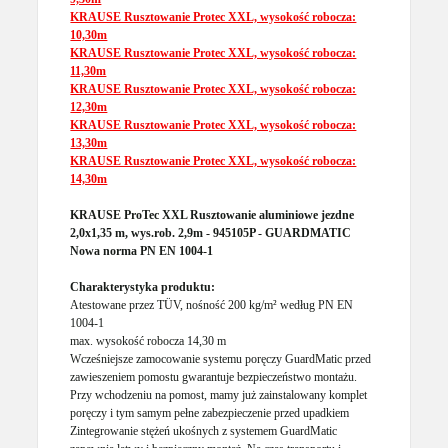
KRAUSE Rusztowanie Protec XXL, wysokość robocza:
10,30m
KRAUSE Rusztowanie Protec XXL, wysokość robocza:
11,30m
KRAUSE Rusztowanie Protec XXL, wysokość robocza:
12,30m
KRAUSE Rusztowanie Protec XXL, wysokość robocza:
13,30m
KRAUSE Rusztowanie Protec XXL, wysokość robocza:
14,30m
KRAUSE ProTec XXL Rusztowanie aluminiowe jezdne
2,0x1,35 m, wys.rob. 2,9m - 945105P - GUARDMATIC
Nowa norma PN EN 1004-1
Charakterystyka produktu:
Atestowane przez TÜV, nośność 200 kg/m² według PN EN
1004-1
max. wysokość robocza 14,30 m
Wcześniejsze zamocowanie systemu poręczy GuardMatic przed
zawieszeniem pomostu gwarantuje bezpieczeństwo montażu.
Przy wchodzeniu na pomost, mamy już zainstalowany komplet
poręczy i tym samym pełne zabezpieczenie przed upadkiem
Zintegrowanie stężeń ukośnych z systemem GuardMatic