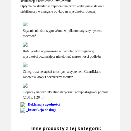
stabilizację i bezpieczne użytkowanie
Optymalna stabilność zapewniona przez wytrzymałe stalowe
stabilizatory wymagane od 4,30 m wysokości roboczej
Stężenia ukośne wyposażone w półautomatyczny system
mocowań
Rolki jezdne wyposażone w hamulec oraz regulację
wysokości pozwalające niwelować nierówności podłoża
Zintegrowanie stężeń ukośnych z systemem GuardMatic
zapewnia łatwy i bezpieczny montaż
Odporny na warunki atmosferyczne i antypoślizgowy pomost
(2,00 x 1,20 m)
_Deklaracja zgodności
_Instrukcja obsługi
Inne produkty z tej kategorii: