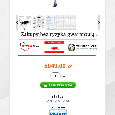
‹
›
5049.00 zł
status:
od 3 do 5 dni
producent: