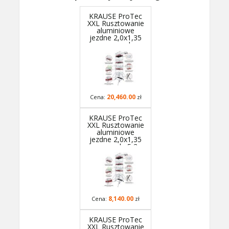
KRAUSE ProTec
XXL Rusztowanie
aluminiowe
jezdne 2,0x1,35
m, wys.rob.
11,3m - 945181P
- GUARDMATIC
Nowa norma PN
EN 1004-1
20,460.00
Cena:
zł
KRAUSE ProTec
XXL Rusztowanie
aluminiowe
jezdne 2,0x1,35
m, wys.rob. 5,3m
- 945129P -
GUARDMATIC
Nowa norma PN
EN 1004-1
8,140.00
Cena:
zł
KRAUSE ProTec
XXL Rusztowanie