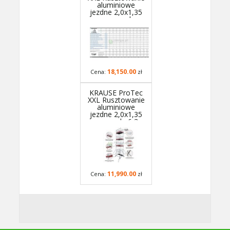
aluminiowe
jezdne 2,0x1,35
m, wys.rob.
10,3m - 945174P
- GUARDMATIC
Nowa norma PN
EN 1004-1
18,150.00
Cena:
zł
KRAUSE ProTec
XXL Rusztowanie
aluminiowe
jezdne 2,0x1,35
m, wys.rob. 6,3m
- 945136P -
GUARDMATIC
Nowa norma PN
EN 1004-1
11,990.00
Cena:
zł