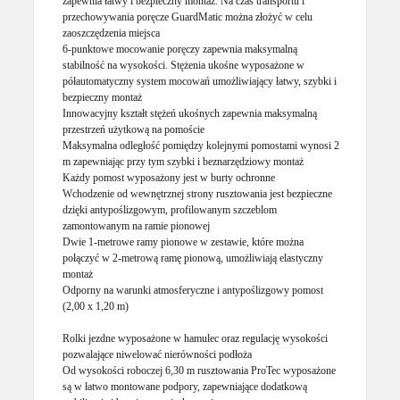
zapewnia łatwy i bezpieczny montaż. Na czas transportu i
przechowywania poręcze GuardMatic można złożyć w celu
zaoszczędzenia miejsca
6-punktowe mocowanie poręczy zapewnia maksymalną
stabilność na wysokości. Stężenia ukośne wyposażone w
półautomatyczny system mocowań umożliwiający łatwy, szybki i
bezpieczny montaż
Innowacyjny kształt stężeń ukośnych zapewnia maksymalną
przestrzeń użytkową na pomoście
Maksymalna odległość pomiędzy kolejnymi pomostami wynosi 2
m zapewniając przy tym szybki i beznarzędziowy montaż
Każdy pomost wyposażony jest w burty ochronne
Wchodzenie od wewnętrznej strony rusztowania jest bezpieczne
dzięki antypoślizgowym, profilowanym szczeblom
zamontowanym na ramie pionowej
Dwie 1-metrowe ramy pionowe w zestawie, które można
połączyć w 2-metrową ramę pionową, umożliwiają elastyczny
montaż
Odporny na warunki atmosferyczne i antypoślizgowy pomost
(2,00 x 1,20 m)
Rolki jezdne wyposażone w hamulec oraz regulację wysokości
pozwalające niwelować nierówności podłoża
Od wysokości roboczej 6,30 m rusztowania ProTec wyposażone
są w łatwo montowane podpory, zapewniające dodatkową