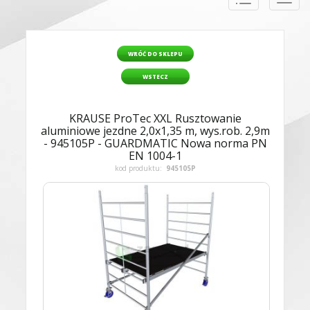
naviga
WRÓĆ DO SKLEPU
WSTECZ
KRAUSE ProTec XXL Rusztowanie
aluminiowe jezdne 2,0x1,35 m, wys.rob. 2,9m
- 945105P - GUARDMATIC Nowa norma PN
EN 1004-1
kod produktu:
945105P