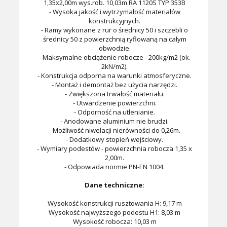
1,35x2,00m wys.rob. 10,03m RA 1120S TYP 353B
- Wysoka jakość i wytrzymałość materiałów
konstrukcyjnych.
- Ramy wykonane z rur o średnicy 50 i szczebli o
średnicy 50 z powierzchnią ryflowaną na całym
obwodzie.
- Maksymalne obciążenie robocze - 200kg/m2 (ok.
2kN/m2).
- Konstrukcja odporna na warunki atmosferyczne.
- Montaż i demontaż bez użycia narzędzi.
- Zwiększona trwałość materiału.
- Utwardzenie powierzchni.
- Odporność na utlenianie.
- Anodowane aluminium nie brudzi.
- Możliwość niwelacji nierówności do 0,26m.
- Dodatkowy stopień wejściowy.
- Wymiary podestów - powierzchnia robocza 1,35 x
2,00m.
- Odpowiada normie PN-EN 1004.
Dane techniczne:
Wysokość konstrukcji rusztowania H: 9,17 m
Wysokość najwyższego podestu H1: 8,03 m
Wysokość robocza: 10,03 m