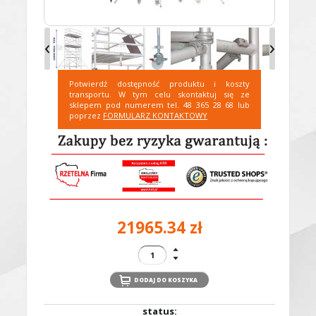
‹
›
Potwierdź dostępność produktu i koszty
transportu. W tym celu skontaktuj się ze
sklepem pod numerem tel. 48 365 28 68 lub
poprzez
FORMULARZ KONTAKTOWY
21965.34 zł
status: