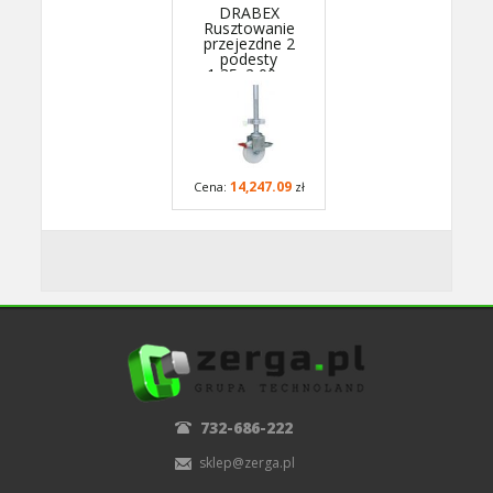
DRABEX
Rusztowanie
przejezdne 2
podesty
1,35x2,00m
wys.rob. 6,11m
RA 1120S TYP
351B - podesty
co 4m
14,247.09
Cena:
zł
732-686-222
sklep@zerga.pl