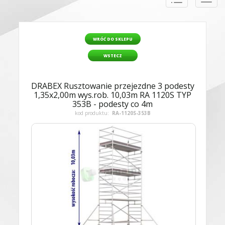
naviga
WRÓĆ DO SKLEPU
WSTECZ
DRABEX Rusztowanie przejezdne 3 podesty
1,35x2,00m wys.rob. 10,03m RA 1120S TYP
353B - podesty co 4m
kod produktu:
RA-1120S-353B