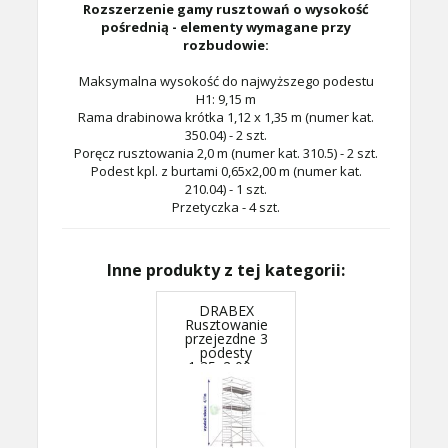
Rozszerzenie gamy rusztowań o wysokość
pośrednią - elementy wymagane przy
rozbudowie:
Maksymalna wysokość do najwyższego podestu
H1: 9,15 m
Rama drabinowa krótka 1,12 x 1,35 m (numer kat.
350.04) - 2 szt.
Poręcz rusztowania 2,0 m (numer kat. 310.5) - 2 szt.
Podest kpl. z burtami 0,65x2,00 m (numer kat.
210.04) - 1 szt.
Przetyczka - 4 szt.
Inne produkty z tej kategorii:
DRABEX
Rusztowanie
przejezdne 3
podesty
1,35x2,00m
wys.rob. 6,11m
RA 1120S TYP
351A - podesty
co 2m