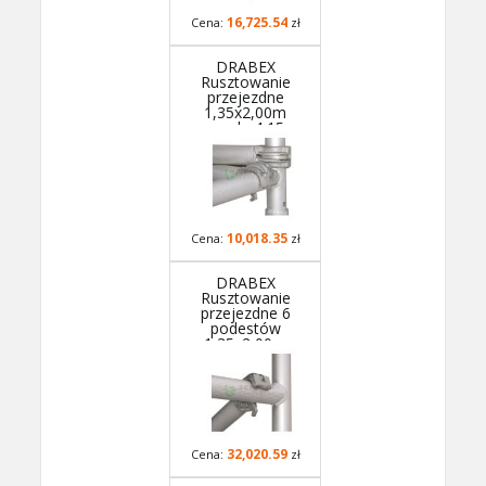
16,725.54
Cena:
zł
DRABEX
Rusztowanie
przejezdne
1,35x2,00m
wys.rob. 4,15m
RA 1120S TYP
350
10,018.35
Cena:
zł
DRABEX
Rusztowanie
przejezdne 6
podestów
1,35x2,00m
wys.rob. 11,99m
RA 1120S TYP
354A - podesty
co 2m
32,020.59
Cena:
zł