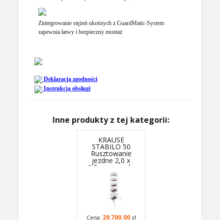
Zintegrowanie stężeń ukośnych z GuardMatic-System
zapewnia łatwy i bezpieczny montaż
Deklaracja zgodności
Instrukcja obsługi
Inne produkty z tej kategorii:
KRAUSE
STABILO 50
Rusztowanie
jezdne 2,0 x
1,5m, wys.rob.
11,4m - 781093P
- GUARDMATIC
Nowa norma PN
EN 1004-1
29,700.00
Cena:
zł