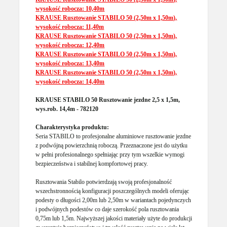
wysokość robocza: 10,40m
KRAUSE Rusztowanie STABILO 50 (2,50m x 1,50m),
wysokość robocza: 11,40m
KRAUSE Rusztowanie STABILO 50 (2,50m x 1,50m),
wysokość robocza: 12,40m
KRAUSE Rusztowanie STABILO 50 (2,50m x 1,50m),
wysokość robocza: 13,40m
KRAUSE Rusztowanie STABILO 50 (2,50m x 1,50m),
wysokość robocza: 14,40m
KRAUSE STABILO 50 Rusztowanie jezdne 2,5 x 1,5m,
wys.rob. 14,4m - 782120
Charakterystyka produktu:
Seria STABILO to profesjonalne aluminiowe rusztowanie jezdne
z podwójną powierzchnią roboczą. Przeznaczone jest do użytku
w pełni profesionalnego spełniając przy tym wszelkie wymogi
bezpieczeństwa i stabilnej kompfortowej pracy.
Rusztowania Stabilo potwierdzają swoją profesjonalność
wszechstronnością konfiguracji poszczególnych modeli oferując
podesty o długości 2,00m lub 2,50m w wariantach pojedynczych
i podwójnych podestów co daje szerokość pola rusztowania
0,75m lub 1,5m. Najwyższej jakości materiały użyte do produkcji