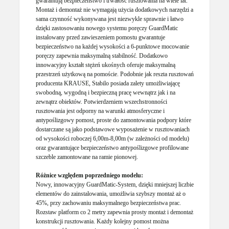
gwarantują bezpieczeństwo i trwałość rusztowania na wiele lat.
Montaż i demontaż nie wymagają użycia dodatkowych narzędzi a
sama czynność wykonywana jest niezwykle sprawnie i łatwo
dzięki zastosowaniu nowego systemu poręczy GuardMatic
instalowany przed zawieszeniem pomostu gwarantuje
bezpieczeństwo na każdej wysokości a 6-punktowe mocowanie
poręczy zapewnia maksymalną stabilność. Dodatkowo
innowacyjny kształt stężeń ukośnych oferuje maksymalną
przestrzeń użytkową na pomoście. Podobnie jak reszta rusztowań
producenta KRAUSE, Stabilo posiada zalety umożliwiającę
swobodną, wygodną i bezpieczną pracę wewnątrz jak i na
zewnątrz obiektów. Potwierdzeniem wszechstronności
rusztowania jest odporny na warunki atmosferyczne i
antypoślizgowy pomost, proste do zamontowania podpory które
dostarczane są jako podstawowe wyposażenie w rusztowaniach
od wysokości roboczej 6,00m-8,00m (w zależności od modelu)
oraz gwarantujące bezpieczeństwo antypoślizgowe profilowane
szczeble zamontowane na ramie pionowej.
Różnice względem poprzedniego modelu:
Nowy, innowacyjny GuardMatic-System, dzięki mniejszej liczbie
elementów do zainstalowania, umożliwia szybszy montaż aż o
45%, przy zachowaniu maksymalnego bezpieczeństwa prac.
Rozstaw platform co 2 metry zapewnia prosty montaż i demontaż
konstrukcji rusztowania. Każdy kolejny pomost można