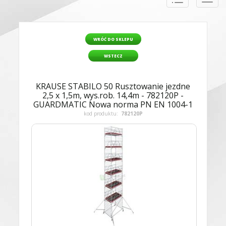
naviga
WRÓĆ DO SKLEPU
WSTECZ
KRAUSE STABILO 50 Rusztowanie jezdne
2,5 x 1,5m, wys.rob. 14,4m - 782120P -
GUARDMATIC Nowa norma PN EN 1004-1
kod produktu:
782120P