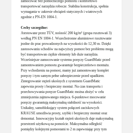
zamocować bez pomocniczego pomostu i komfortowo
transportować narzędzia robocze. Stabilna konstrukcja, spełnia
wymagania w zakresie obciążeń statycznych i wiatrowych
zgodnie z PN-EN 1004-1.
Cechy szczególne:
Atestowane przez TÜV, nośność 200 kg/m² (grupa rusztowań 3)
według PN EN 1004-1. Wszechstronne aluminiowe rusztowanie
jezdne do prac prowadzonych na wysokości do 12,30 m. Dzięki
zastosowaniu schodów na najwyższy pomost bez problemu mogą
być transportowan ciężkie elementy lub duże narzędzia.
Wcześniejsze zamocowanie systemu poręczy GuardMatic przed
zamontowaniem pomostu gwarantuje bezpieczeństwo montażu.
Przy wchodzeniu na pomost, mamy już zamontowany komplet
poręczy i tym samym pełne zabezpieczenie przed upadkiem.
Zintegrowanie stężeń ukośnych z systemem GuardMatic
zapewnia prosty i bezpieczny montaż. Na czas transportu i
przechowywania poręcze GuardMatic można złożyć w celu
zmniejszenia zajmowanego miejsca. 6-punktowe mocowanie
poręczy gwarantują maksymalną stabilność na wysokości.
Unikalny, samoblokujący system połączeń zaciskowych
KRAUSE umożliwia prosty, szybki i bezpieczny montaż oraz
demontaż. Innowacyjny kształt stężeń ukośnych daje maksymalną
przestrzeń użytkową na pomoście. Maksymalna odległość
pomiędzy kolejnymi pomostami to 2 m zapewniając przy tym