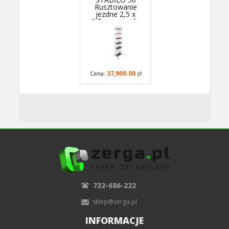
Rusztowanie
jezdne 2,5 x
1,5m, wys.rob.
13,4m - 782113P
- GUARDMATIC
Nowa norma PN
EN 1004-1
37,900.00
Cena:
zł
732-686-222
sklep@zerga.pl
INFORMACJE