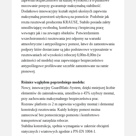
zapewnia bezpieczeństwo na każdej wysokości a 6-punktowe
mocowanie poręczy gwarantuje maksymalną stabilność.
Dodatkowo innowacyjny kształt stężeń ukośnych zapewnia
maksymalną przestrzeń użytkową na pomoście. Podobnie jak
reszta rusztowań producenta KRAUSE, Stabilo posiada zalety
umożliwiającę swobodną, komfortową i bezpieczną pracę
wewnątrz jak i na zewnątrz obiektów. Potwierdzeniem
wszechstronności rusztowania jest odporny na warunki
atmosferyczne i antypoślizgowy pomost, łatwe do zamontowania
podpory które dostarczane są jako podstawowe wyposażenie w
rusztowaniach od wysokości roboczej 6,00m-8,00m (w
zależności od modelu) oraz zapewniające bezpieczeństwo
antypoślizgowe profilowane szczeble zamontowane na ramie
pionowej.
Różnice względem poprzedniego modelu:
Nowy, innowacyjny GuardMatic-System, dzięki mniejszej liczbie
elementów do zainstalowania, umożliwia o 45% szybszy montaż,
przy zachowaniu maksymalnego bezpieczeństwa prac.
Rozstaw platform co 2 m zapewnia wygodny montaż i demontaż
konstrukcji rusztowania. Każdy kolejny pomost można
zamocować bez pomocniczego pomostu i komfortowo
transportować narzędzia robocze.
Stabilna konstrukcja, spełnia wymagania w zakresie obciążeń
statycznych i wiatrowych zgodnie z PN-EN 1004-1.