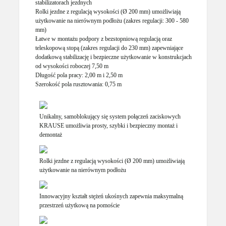
stabilizatorach jezdnych
Rolki jezdne z regulacją wysokości (Ø 200 mm) umożliwiają
użytkowanie na nierównym podłożu (zakres regulacji: 300 - 580
mm)
Łatwe w montażu podpory z bezstopniową regulacją oraz
teleskopową stopą (zakres regulacji do 230 mm) zapewniające
dodatkową stabilizację i bezpieczne użytkowanie w konstrukcjach
od wysokości roboczej 7,50 m
Długość pola pracy: 2,00 m i 2,50 m
Szerokość pola rusztowania: 0,75 m
Unikalny, samoblokujący się system połączeń zaciskowych
KRAUSE umożliwia prosty, szybki i bezpieczny montaż i
demontaż
Rolki jezdne z regulacją wysokości (Ø 200 mm) umożliwiają
użytkowanie na nierównym podłożu
Innowacyjny kształt stężeń ukośnych zapewnia maksymalną
przestrzeń użytkową na pomoście