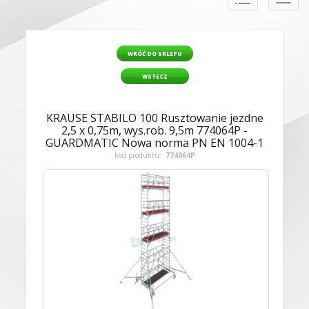
naviga
WRÓĆ DO SKLEPU
WSTECZ
KRAUSE STABILO 100 Rusztowanie jezdne
2,5 x 0,75m, wys.rob. 9,5m 774064P -
GUARDMATIC Nowa norma PN EN 1004-1
kod produktu:
774064P