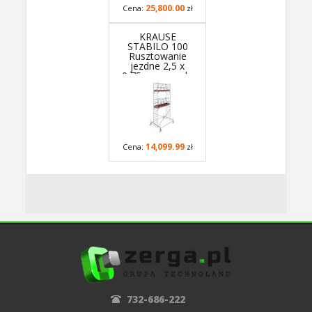
25,800.00
Cena:
zł
KRAUSE
STABILO 100
Rusztowanie
jezdne 2,5 x
0,75m, wys.rob.
6,5m 774033P -
GUARDMATIC
Nowa norma PN
EN 1004-1
14,099.99
Cena:
zł
732-686-222