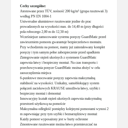
Cechy szczególne:
Atestowane przez TÜV, nośność 200 kg/m² (grupa rusztowań 3)
według PN EN 1004-1
Uniwersalne aluminiowe rusztowanie jezdne do prac
prowadzonych na wysokości max. do 14,40 m (przy długości
pola roboczego 2,00 m do 12,50 m)
Wcześniejsze zamocowanie systemu poręczy GuardMatic przed
zawieszeniem pomostu gwarantuje bezpieczeństwo montażu.
Przy wchodzeniu na pomost, mamy już zainstalowany komplet
poręczy i tym samym pełne zabezpieczenie przed upadkiem
Zintegrowanie stężeń ukośnych z systemem GuardMatic
zapewnia łatwy i bezpieczny montaż. Na czas transportu i
przechowywania poręcze GuardMatic można złożyć w celu
zaoszczędzenia miejsca
6-punktowe mocowanie poręczy zapewnia maksymalną
stabilność na wysokości. Unikalny, samoblokujący system
połączeń zaciskowych KRAUSE umożliwia łatwy, szybki i
bezpieczny montaż i demontaż
Innowacyjny kształt stężeń ukośnych zapewnia maksymalną
przestrzeń użytkową na pomoście
Maksymalna odległość pomiędzy kolejnymi pomostami wynosi 2
m zapewniając przy tym szybki i beznarzędziowy montaż
Każdy pomost wyposażony jest w burty ochronne
Zmontowane rusztowanie można łatwo przemieszczać na