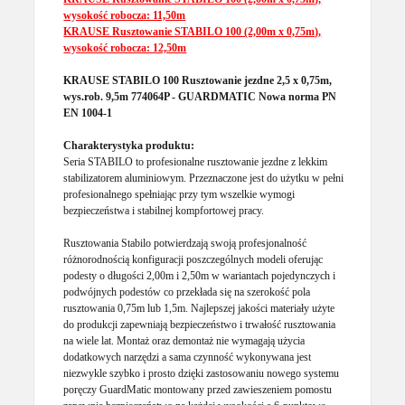
wysokość robocza: 11,50m
KRAUSE Rusztowanie STABILO 100 (2,00m x 0,75m),
wysokość robocza: 12,50m
KRAUSE STABILO 100 Rusztowanie jezdne 2,5 x 0,75m,
wys.rob. 9,5m 774064P - GUARDMATIC Nowa norma PN
EN 1004-1
Charakterystyka produktu:
Seria STABILO to profesionalne rusztowanie jezdne z lekkim
stabilizatorem aluminiowym. Przeznaczone jest do użytku w pełni
profesionalnego spełniając przy tym wszelkie wymogi
bezpieczeństwa i stabilnej kompfortowej pracy.
Rusztowania Stabilo potwierdzają swoją profesjonalność
różnorodnością konfiguracji poszczególnych modeli oferując
podesty o długości 2,00m i 2,50m w wariantach pojedynczych i
podwójnych podestów co przekłada się na szerokość pola
rusztowania 0,75m lub 1,5m. Najlepszej jakości materiały użyte
do produkcji zapewniają bezpieczeństwo i trwałość rusztowania
na wiele lat. Montaż oraz demontaż nie wymagają użycia
dodatkowych narzędzi a sama czynność wykonywana jest
niezwykle szybko i prosto dzięki zastosowaniu nowego systemu
poręczy GuardMatic montowany przed zawieszeniem pomostu