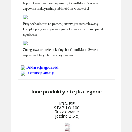
6-punktowe mocowanie poręczy GuardMatic-System
zapewnia maksymalną stabilność na wysokości
Przy wchodzeniu na pomost, mamy już zainstalowany
komplet poręczy i tym samym pełne zabezpieczenie przed
upadkiem
Zintegrowanie stężeń ukośnych z GuardMatic-System
zapewnia łatwy i bezpieczny montaż
Deklaracja zgodności
Instrukcja obsługi
Inne produkty z tej kategorii:
KRAUSE
STABILO 100
Rusztowanie
jezdne 2,5 x
0,75m, wys.rob.
7,5m 774040P -
GUARDMATIC